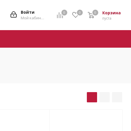
Войти
Корзина
0
0
0
0
Мой кабинет
пуста