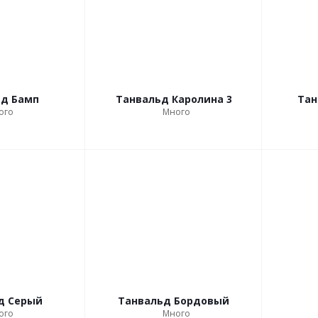
ьд Бамп
Танвальд Каролина 3
Тан
ого
Много
д Серый
Танвальд Бордовый
ого
Много