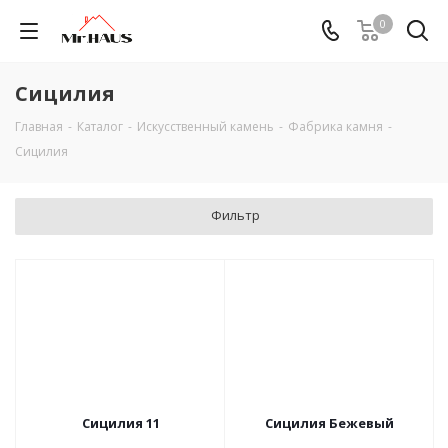
0
Сицилия
Главная
-
Каталог
-
Искусственный камень
-
Фабрика камня
-
Сицилия
Фильтр
Сицилия 11
Сицилия Бежевый