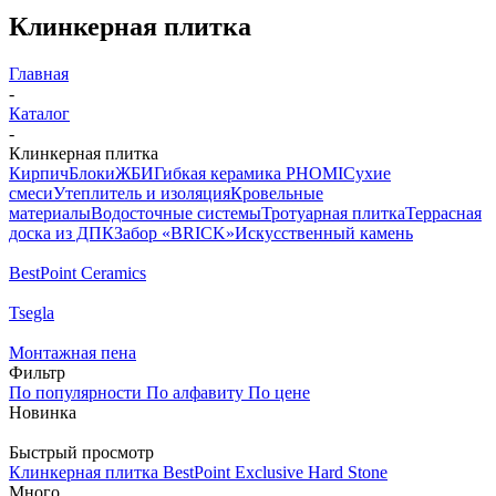
Клинкерная плитка
Главная
-
Каталог
-
Клинкерная плитка
Кирпич
Блоки
ЖБИ
Гибкая керамика PHOMI
Сухие
смеси
Утеплитель и изоляция
Кровельные
материалы
Водосточные системы
Тротуарная плитка
Террасная
доска из ДПК
Забор «‎BRICK»‎
Искусственный камень
BestPoint Ceramics
Tsegla
Монтажная пена
Фильтр
По популярности
По алфавиту
По цене
Новинка
Быстрый просмотр
Клинкерная плитка BestPoint Exclusive Hard Stone
Много