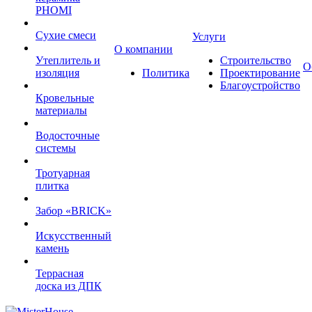
PHOMI
Сухие смеси
Услуги
О компании
Утеплитель и
Строительство
О
изоляция
Политика
Проектирование
Благоустройство
Кровельные
материалы
Водосточные
системы
Тротуарная
плитка
Забор «‎BRICK»‎
Искусственный
камень
Террасная
доска из ДПК