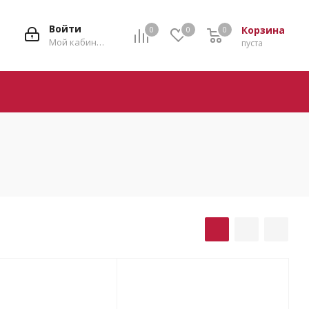
Войти
Корзина
0
0
0
0
Мой кабинет
пуста