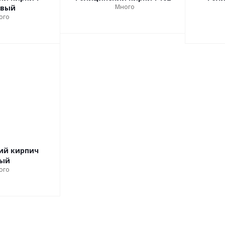
Много
евый
ого
ий кирпич
лый
ого