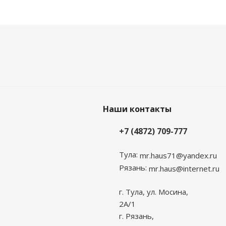
Наши контакты
+7 (4872) 709-777
Тула:
mr.haus71@yandex.ru
Рязань:
mr.haus@internet.ru
г. Тула, ул. Мосина,
2А/1
г. Рязань,