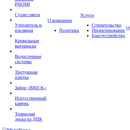
PHOMI
Сухие смеси
Услуги
О компании
Утеплитель и
Строительство
О
изоляция
Политика
Проектирование
Благоустройство
Кровельные
материалы
Водосточные
системы
Тротуарная
плитка
Забор «‎BRICK»‎
Искусственный
камень
Террасная
доска из ДПК