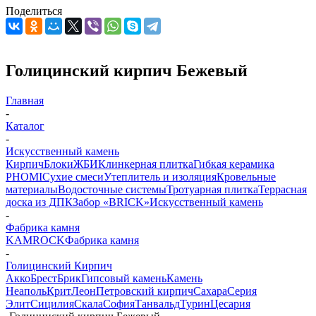
Поделиться
Голицинский кирпич Бежевый
Главная
-
Каталог
-
Искусственный камень
Кирпич
Блоки
ЖБИ
Клинкерная плитка
Гибкая керамика
PHOMI
Сухие смеси
Утеплитель и изоляция
Кровельные
материалы
Водосточные системы
Тротуарная плитка
Террасная
доска из ДПК
Забор «‎BRICK»‎
Искусственный камень
-
Фабрика камня
KAMROCK
Фабрика камня
-
Голицинский Кирпич
Акко
Брест
Брик
Гипсовый камень
Камень
Неаполь
Крит
Леон
Петровский кирпич
Сахара
Серия
Элит
Сицилия
Скала
София
Танвальд
Турин
Цесария