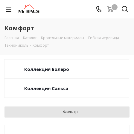
0
Комфорт
Главная
-
Каталог
-
Кровельные материалы
-
Гибкая черепица
-
Технониколь
-
Комфорт
Коллекция Болеро
Коллекция Сальса
Фильтр