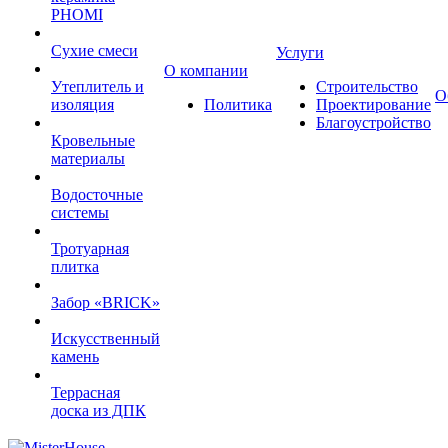
PHOMI
Сухие смеси
Услуги
О компании
Утеплитель и
Строительство
О
изоляция
Политика
Проектирование
Благоустройство
Кровельные
материалы
Водосточные
системы
Тротуарная
плитка
Забор «‎BRICK»‎
Искусственный
камень
Террасная
доска из ДПК