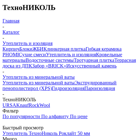
ТехноНИКОЛЬ
Главная
-
Каталог
-
Утеплитель и изоляция
Кирпич
Блоки
ЖБИ
Клинкерная плитка
Гибкая керамика
PHOMI
Сухие смеси
Утеплитель и изоляция
Кровельные
материалы
Водосточные системы
Тротуарная плитка
Террасная
доска из ДПК
Забор «‎BRICK»‎
Искусственный камень
-
Утеплитель из минеральной ваты
Утеплитель из минеральной ваты
Экструдированный
пенополистирол (XPS)
Гидроизоляция
Пароизоляция
-
ТехноНИКОЛЬ
URSA
Knauf
RockWool
Фильтр
По популярности
По алфавиту
По цене
Быстрый просмотр
Утеплитель ТехноНиколь Роклайт 50 мм
Много