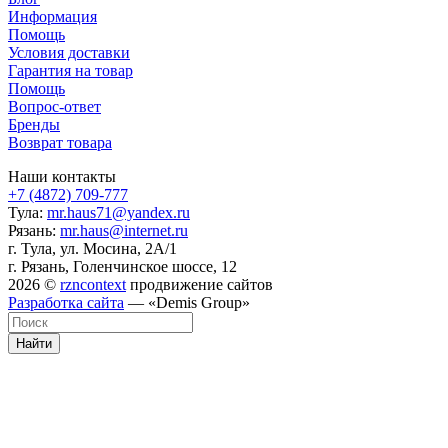
Информация
Помощь
Условия доставки
Гарантия на товар
Помощь
Вопрос-ответ
Бренды
Возврат товара
Наши контакты
+7 (4872) 709-777
Тула:
mr.haus71@yandex.ru
Рязань:
mr.haus@internet.ru
г. Тула, ул. Мосина, 2А/1
г. Рязань, Голенчинское шоссе, 12
2026 ©
rzncontext
продвижение сайтов
Разработка сайта
— «Demis Group»
Найти