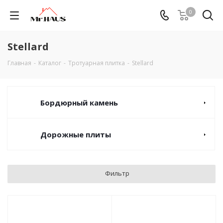
0
Stellard
Главная
-
Каталог
-
Тротуарная плитка
-
Stellard
Бордюрный камень
Дорожные плиты
Фильтр