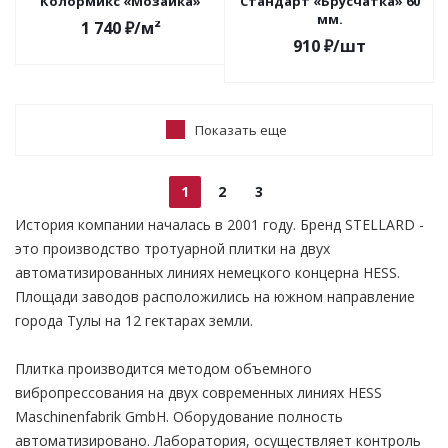
Колормикс «Мозаика»
Стандарт «Брусчатка» 60
мм.
1 740
₽
/м²
910
₽
/шт
Показать еще
1
2
3
История компании началась в 2001 году. Бренд STELLARD -
это производство тротуарной плитки на двух
автоматизированных линиях немецкого концерна HESS.
Площади заводов расположились на южном направление
города Тулы на 12 гектарах земли.
Плитка производится методом объемного
вибропрессования на двух современных линиях HESS
Maschinenfabrik GmbH. Оборудование полность
автоматизировано. Лаборатория, осуществляет контроль