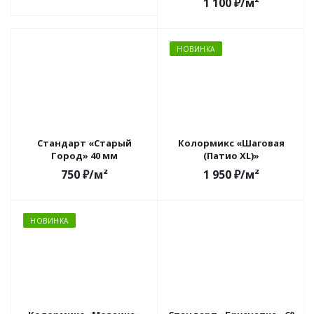
1 100
₽
/м²
НОВИНКА
Стандарт «Старый
Колормикс «Шаговая
Город» 40 мм
(Патио XL)»
750
₽
/м²
1 950
₽
/м²
НОВИНКА