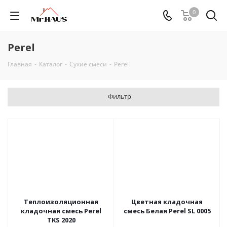
0
Perel
Главная
-
Каталог
-
Сухие смеси
-
Perel
Фильтр
Теплоизоляционная
Цветная кладочная
кладочная смесь Perel
смесь Белая Perel SL 0005
TKS 2020