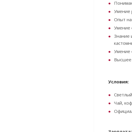
Пониман
Умение 
Опыт на
Умение 
Знание 
кастомн
Умение 
Высшее 
Условия:
Светлый
Чай, коф
Официал
Зарплата: