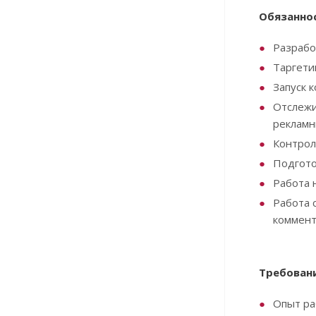
Обязанно
Разрабо
Таргети
Запуск 
Отслежи
рекламн
Контрол
Подгото
Работа н
Работа 
коммент
Требовани
Опыт ра