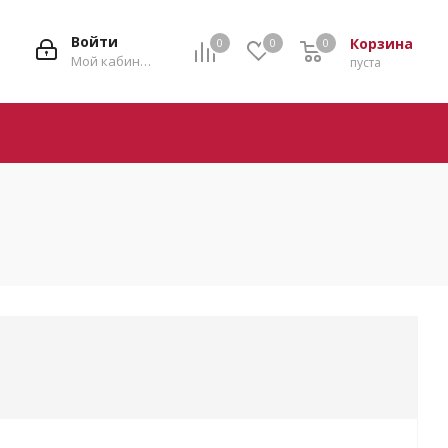
Войти
Корзина
0
0
0
0
Мой кабинет
пуста