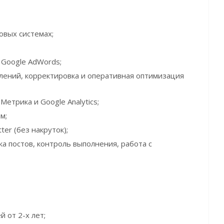
овых системах;
 Google AdWords;
лений, корректировка и оперативная оптимизация
етрика и Google Analytics;
м;
er (без накруток);
а постов, контроль выполнения, работа с
 от 2-х лет;